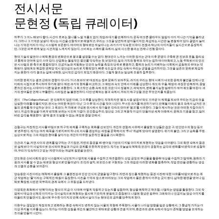
전시서문
문현정 (독립 큐레이터)
하루가 그 어느 때보다 짧다. 시간이 흐르는 찰나를 느낄 겨를도 없이 작업과 대기를 반복하다가, 문득 떠오른 클라우드 알림이 이미 지나간 기억을 불러낸
다. 그러나 그 기억은 낯설다. 역사는 시간을 선형적으로 배열하고, 우리는 그것을 당연하게 받아들이지만, 체감되는 시간은 늘 분절되어 있다. 끝없이 늘어
나는 기억은 머리가 아닌 시스템에 보존된다. 데이터의 형태로만 되살아나는 과거가 더 익숙한 이유다. 전쟁과 재난의 이미지들이 실시간으로 등장하지
만, 그것은 피부 위에 닿는 사건처럼 느껴지지 않는다. 소비되는 스펙터클 속에서, 삶의 사소한 붕괴는 언제나 진행 중이다.
현대 기술의 발전이나 매체 환경의 변화만으로 붕괴를 설명할 수는 없다. 현대인이 느끼는 이러한 정서는 근대 이후 문명이 구축해 온 진보와 효율, 합리성
과 통제의 언어에 깊이 스며 있다. 산업화는 물질적인 풍요를 약속하는 듯 보였지만, 일의 가치와 행위의 의미는 점차 데이터화되고, 노동 주체로서의 인간
은 시스템의 한 축으로 통합되었다. 인공지능과 자동화는 인간의 능력을 측정의 단위로 환원하고, 통제의 논리가 지배하는 사회에서 공동체의 유대는 약
화된다. 생태계의 복잡한 관계망 역시 생산성의 논리로 치환되었다. 빠른 속도감과 과잉 속에서 우리는 균열을 감지하지만, 그것을 실존의 문제로 체감하
지는 못한다. 이미 붕괴는 삶에 내재한, 상시적인 감각이 되었기 때문이다. 그렇게 붕괴는 일상에 조용히 침투한다.
이러한 분위기는 결코 근래의 경향이 아니다. ‘디스토피아’로 대표되는 장르 문화가 보여주듯, 과거의 우리는 현대 사회가 내포한 문제와 불안을 언제나 먼
미래의 시점으로 투사하며 유기해 왔다. 매번 과거와 현재를 비교하고, 그 패턴과 속도 안에서 미래를 상상한다. 애도와 우울, 해방의 과정은 반복되며, 종말
론적인 정서는 시대마다 다른 얼굴로 귀환한다. 그 회고적인 순환 속에 모든 것은 다시 정렬되고, 세탁되며, 분해 불가능한 딜레마가 되어 궤도를 떠돈다. 과
거의 잔여들은 언제나 부활한다. 사라짐은 늘 불완전하다. 다만 반복되는 붕괴 속에서, 우리가 재구성할 것은 무엇인지를 되묻는다.
전시 《The Collapse Manual》은 도래하지 않은 미래, 그 이후를 상상한다. 직역하자면 ‘붕괴 사용 설명서’와도 가까운 이 제목을 되뇌며 우리는 지금의 것을
상실한 미래를 떠올리지만, 전시는 어떠한 예언이 아닌 ‘그 이후’의 시간을 적어 나간다. 무너진 과거를 재건하기보다, 반복될 미래의 붕괴 속에서 남겨진 것
들의 관계를 재구성하는 것이 그 목표다. 두 차례로 구성된 전시에서 작가들은 각자의 언어로 ‘붕괴’를 사유한다. 그들이 제시하는 것은 어떠한 지침이라기
보다, 지금의 현실을 다르게 번역해 보려는 시도에 가깝다. 인간중심주의, 생산성 그리고 계몽적 이성이 만들어낸 세계 아래에서. 문제의 기원을 찾고, 잃어
버린 감각을 복원한다. ‘끝’에 결코 도달할 수 없는, 예정된 종말 안에서.
강철규는 자전적인 서사를 바탕으로 허구적 세계를 구축하는 회화를 선보인다. 개인의 경험과 사유에서 출발한 도상들은 검은 구, 반인반수의 형상 등으
로 변주된다. 작가는 여러 화폭을 가로지르며 하나의 서사를 완성하는 과정을 문학에서의 ‘투사’ 개념에 빗대어 설명한다. 위기와 불안, 그리고 승화를 주된
심상으로 하는 그의 작업은 현대를 살아가는 개인이 마주한 실존적인 물음을 가시화한다.
인간과 기술, 자연 사이의 관계를 탐구하는 구기정은, 자연의 풍경을 3D 렌더링 기반의 디지털 이미지로 재현하는 작업을 이어왔다. 그의 화면 속에서 풍경
은 실재보다 더 사실적으로 묘사되며 현실과 가상의 경계를 모호하게 만든다. 작가는 오늘날의 매체와 인간이 경험하는 감각의 변화를 비판적으로 성찰하
며, 우리가 익숙하다고 믿는 ‘자연’이라는 개념에 질문을 던진다.
안도현은 소비사회의 생산 시스템에서 낙오되거나 방치된 사물을 수집하고 재조합한다. 산업 공정의 부산물을 활용해 대상을 수집하고 탐색해, 원래의 기
원과 서사를 알 수 없는 새로운 형상으로 만들어낸다. 조각과 설치, 퍼포먼스로 구현되는 그의 작업은 이러한 변화를 함축하며, 작업 전반을 관통하는 생성
과 소멸의 순환을 보여준다.
양승원은 사진이라는 매체에서 출발해 그 불완전성과 인간 인식의 균열을 탐구한다. 자연과 장소를 재현하는 풍경 사진에 대한 사유를 바탕으로 하는 최
근 작업에는 ‘물’이라는 구체적인 매질이 등장한다. 사진을 기억의 장소로 바라보는 그의 작업에서 물은 흔적이 머무는 곳이 된다. 납작한 평면을 벗어나 입
체로 확장된 사진은 외부와의 관계 속에서 그 유동성을 드러낸다.
이영욱은 회화에서 ‘반복’이라는 형식이 지금 이 시대에 어떻게 작동하고 있는지를 실험하며, 형상을 해체하고 재조합, 나열하는 방법을 활용한다. 그의 작
업에서 대상과 신체의 이미지는 극사실적으로 재현되는 동시에 기묘하게 분절되고 중첩된다. 나열된 형상은 컴퓨터 그래픽이나 인공지능 생성 이미지를
떠올리게 만들면서도, 동시에 무수한 이미지의 반복 속에서 살아가는 현대인의 공허를 반추하게 한다.
이현우는 끊임없이 재정의되고 변화하는 환경 속에서도 변하지 않는 사물의 외형에 주목한다. 사물이 나아갈 방향을 잃은 상황에서, 그 통념적 가치는 더
이상 유지될 이유를 잃는다. 작가는 이러한 성질을 개인의 불안하고 위태로운 상황과 연결 지으며, 환경과의 관계 속에서 대상이 존재할 방법을 모색하는
조각을 만들어 나간다.