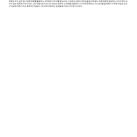
회화와 조각, 설치 등 다양한 매체를 활용하는 조무현은 이미지를 중심으로 그 표면과 내면의 관계성을 탐구해 왔다. 대중 매체에 등장하는 이미지부터 보
이지 않는 세계에 이르기까지, 그는 바깥으로 드러나는 대상의 외면과 그 내면을 연결하며 그사이에 존재하는 사이 공간을 탐색한다. 이러한 과정은 인간
이 대상에 대해 가지는 맹목적인 믿음과 그로 인해 파생되는 감정을 탐구하는 것으로 이어진다.